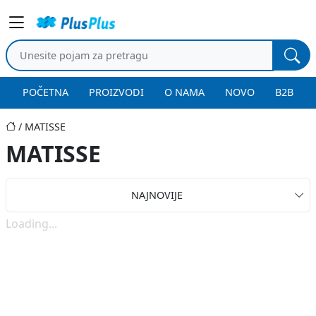
POČETNA
PROIZVODI
O NAMA
NOVO
B2B
MATISSE
MATISSE
NAJNOVIJE
Loading...