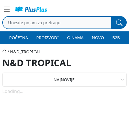
POČETNA
PROIZVODI
O NAMA
NOVO
B2B
N&D_TROPICAL
N&D TROPICAL
NAJNOVIJE
Loading...