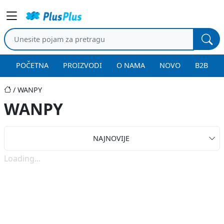
POČETNA
PROIZVODI
O NAMA
NOVO
B2B
WANPY
WANPY
NAJNOVIJE
Loading...