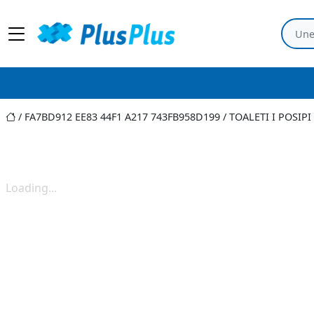
FA7BD912 EE83 44F1 A217 743FB958D199
/
TOALETI I POSIP
Loading...